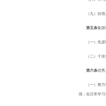
（九）自强
第五条
集团
（一）先进
（二）十佳
第六条
优秀
（一）努力
强；在日常学习