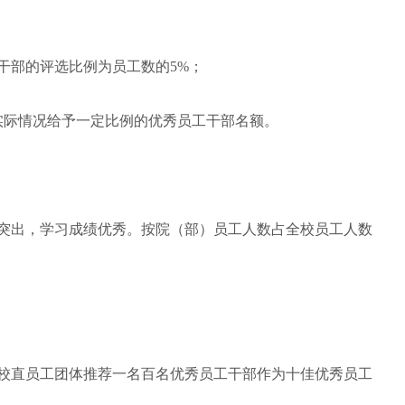
干部的评选比例为员工数的5%；
实际情况给予一定比例的优秀员工干部名额。
突出，学习成绩优秀。按院（部）员工人数占全校员工人数
校直员工团体推荐一名百名优秀员工干部作为十佳优秀员工