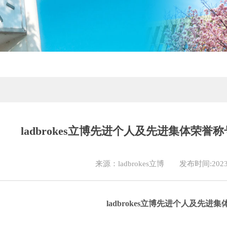
ladbrokes立博先进个人及先进集体荣誉称号
来源：ladbrokes立博
发布时间:2023-
ladbrokes立博先进个人及先进