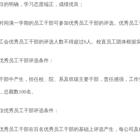
目的明确，学习态度端正，成绩优良；
时间满一学期的员工干部可参加优秀员工干部的评选。优秀员工
工会优秀员工干部的评选人数不得超过6人。校直员工团体根据
优秀员工干部评选条件：
干部中产生，担任校、院、系及班级主要干部，责任感强，工作
总额数100名。
佳优秀员工干部评选条件：
优秀员工干部在百名优秀员工干部的基础上评选产生，每公司及