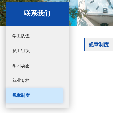
联系我们
学工队伍
规章制度
员工组织
学团动态
就业专栏
规章制度