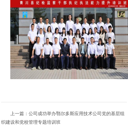
上一篇：公司成功举办鄂尔多斯应用技术公司党的基层组
织建设和党校管理专题培训班