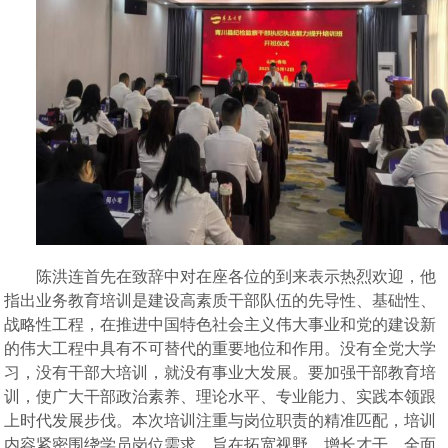
陈洪连首先在致辞中对在座各位的到来表示热烈欢迎，他
指出业务教育培训是建设高素质干部队伍的先导性、基础性、
战略性工程，在推进中国特色社会主义伟大事业和党的建设新
的伟大工程中具有不可替代的重要地位和作用。没有全党大学
习，没有干部大培训，就没有事业大发展。要加强干部教育培
训，使广大干部政治素养、理论水平、专业能力、实践本领跟
上时代发展步伐。本次培训注重与岗位职责的精准匹配，培训
内容紧密围绕学员岗位需求，旨在拓宽视野，增长才干，全面