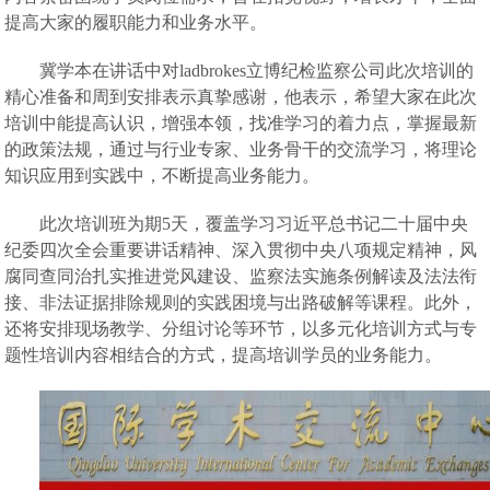
提高大家的履职能力和业务水平。
冀学本在讲话中对ladbrokes立博纪检监察公司此次培训的
精心准备和周到安排表示真挚感谢，他表示，希望大家在此次
培训中能提高认识，增强本领，找准学习的着力点，掌握最新
的政策法规，通过与行业专家、业务骨干的交流学习，将理论
知识应用到实践中，不断提高业务能力。
此次培训班为
期
5
天
，覆盖学习习近平总书记二十届中央
纪委四次全会重要讲话精神、深入贯彻中央八项规定精神，风
腐同查同治扎实推进党风建设、监察法实施条例解读及法法衔
接、非法证据排除规则的实践困境与出路破解等课程。此外，
还将安排现场教学、分组讨论等环节，以多元化培训方式与专
题性培训内容相结合的方式，提高培训学员的业务能力。