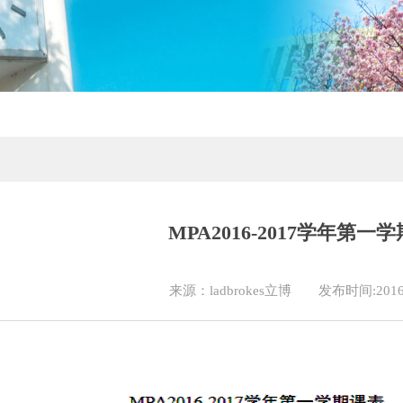
MPA2016-2017学年第一
来源：ladbrokes立博
发布时间:2016-