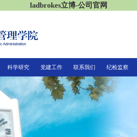
ladbrokes立博-公司官网
科学研究
党建工作
联系我们
纪检监察