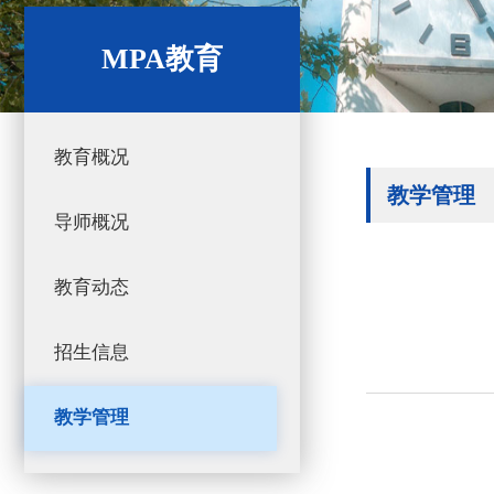
MPA教育
教育概况
教学管理
导师概况
教育动态
招生信息
教学管理