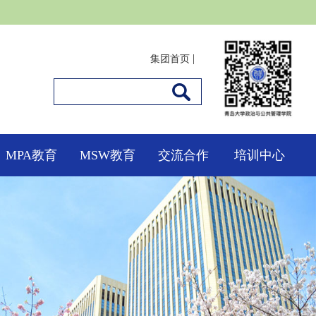
|
集团首页
MPA教育
MSW教育
交流合作
培训中心