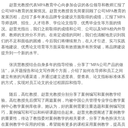
赵普光教授代表MPA教育中心向参加会议的各位领导和教师汇报了
公司MPA教育的发展情况。赵普光教授首先简要回顾了公司MPA教育的
发展历程，总结了多年来在品牌专业建设方面取得的成绩，汇报了MPA
导师选聘、招生、人才培养、学位论文指导、优秀毕业生等方面的情
况。赵普光指出，我们之前取得的成绩和公司、公司以及MPA校内外导
师、教师的支持分不开的。在肯定成绩的同时，我们也清醒地意识到我
们的不足和面临的困难，今后我们将继续努力，在人才引进、实习实践
基地建设、优秀论文培育等方面采取有效措施并有所突破，将品牌建设
提升到一个新的水平。
张洪慧教授结合自身多年的指导经验，分享了“MPA公司产品的做
法”，从开题报告和论文写作两个方面，介绍了如何在导师和员工之间
建立有效的沟通渠道，并通过建立进度表、督查表、论文指标标准体系
的方式，实现对员工论文的全过程跟踪和指导。
随后，高红教授、赵普光教授分别分享了案例编写和案例教学经
验。高红教授先后撰写了两篇案例，均被中国公共管理专业学位教学案
例中心教学案例库收录。她认为，好的案例需要注重选题和案例编写技
巧，案例编写和可以和科研课题结合起来。赵普光教授阐述了案例教学
的重要性，传达了教指委对案例教学的相关要求，分享了角色扮演方法
在案例教学中应用的经验，希望能有更多的课程采用案例教学，提高员