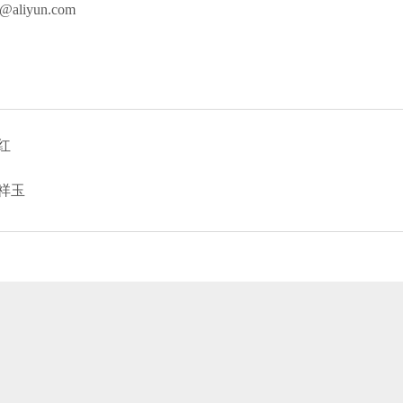
g@aliyun.com
红
祥玉